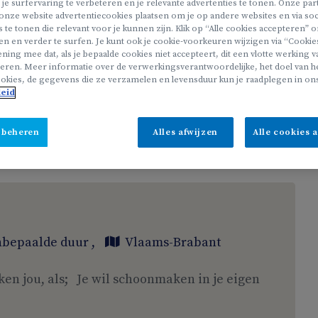
 je surfervaring te verbeteren en je relevante advertenties te tonen. Onze pa
onze website advertentiecookies plaatsen om je op andere websites en via soc
s te tonen die relevant voor je kunnen zijn. Klik op “Alle cookies accepteren”
en en verder te surfen. Je kunt ook je cookie-voorkeuren wijzigen via “Cookie
bepaalde duur
,
Vlaams-Brabant
ning mee dat, als je bepaalde cookies niet accepteert, dit een vlotte werking 
eren. Meer informatie over de verwerkingsverantwoordelijke, het doel van he
okies, de gegevens die ze verzamelen en levensduur kun je raadplegen in on
ken jou, als; Je wil schoonmaken in je eigen
leid
 beheren
Alles afwijzen
Alle cookies 
bepaalde duur
,
Vlaams-Brabant
ken jou, als; Je wil schoonmaken in je eigen