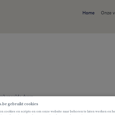
Home
Onze v
nbepaalde duur
s.be gebruikt cookies
en cookies en scripts en om onze website naar behoren te laten werken en he