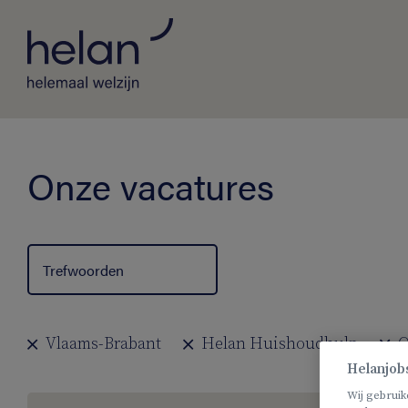
Onze vacatures
Vlaams-Brabant
Helan Huishoudhulp
O
Helanjob
Wij gebruik