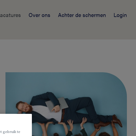
acatures
Over ons
Achter de schermen
Login
t gebruik te