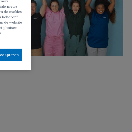
rtners
iale media
 om de cookies
s beheren”.
van de website
t plaatsen
s
accepteren