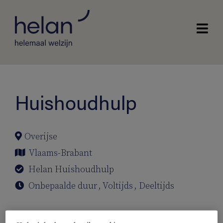
Huishoudhulp
Overijse
Vlaams-Brabant
Helan Huishoudhulp
Onbepaalde duur
,
Voltijds
,
Deeltijds
Ben jij de huishoudhulp die wij zoeken?