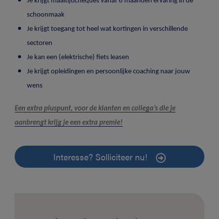
Je krijgt maaltijdcheques vanaf 6 maanden ervaring in de
schoonmaak
Je krijgt toegang tot heel wat kortingen in verschillende
sectoren
Je kan een (elektrische) fiets leasen
Je krijgt opleidingen en persoonlijke coaching naar jouw
wens
Een extra pluspunt, voor de klanten en collega’s die je
aanbrengt krijg je een extra premie!
Interesse? Solliciteer nu!