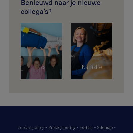
Benieuwd naar je nieuwe
collega's?
Eva
Nathalie
-
-
-
-
Cookie policy
Privacy policy
Portaal
Sitemap