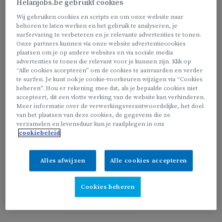
Helanjobs.be gebruikt cookies
Wij gebruiken cookies en scripts en om onze website naar
We zoeken jou, als;
behoren te laten werken en het gebruik te analyseren, je
surfervaring te verbeteren en je relevante advertenties te tonen.
Onze partners kunnen via onze website advertentiecookies
plaatsen om je op andere websites en via sociale media
advertenties te tonen die relevant voor je kunnen zijn. Klik op
Je wil schoonmaken in je eigen regio
“Alle cookies accepteren” om de cookies te aanvaarden en verder
te surfen. Je kunt ook je cookie-voorkeuren wijzigen via “Cookies
Je een vast uurrooster wil, dat we samen opstellen naar
beheren”. Hou er rekening mee dat, als je bepaalde cookies niet
jouw wens
accepteert, dit een vlotte werking van de website kan verhinderen.
Meer informatie over de verwerkingsverantwoordelijke, het doel
Je niet in het weekend wil werken en wel tijdens de
van het plaatsen van deze cookies, de gegevens die ze
schooluren
verzamelen en levensduur kun je raadplegen in ons
cookiebeleid
Alles afwijzen
Alle cookies accepteren
Je kan ook aan de slag als thuisstrijk(st)er, zelfs in combinatie
met schoonmaken!
Cookies beheren
Bekijk onze vacature van ‘thuisstrijkpunt’