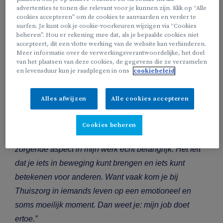
Dit maakt je job zo waardevol:
advertenties te tonen die relevant voor je kunnen zijn. Klik op “Alle
cookies accepteren” om de cookies te aanvaarden en verder te
“Bij Helan Thuiszorg organiseren we thuishulp bij
surfen. Je kunt ook je cookie-voorkeuren wijzigen via “Cookies
beheren”. Hou er rekening mee dat, als je bepaalde cookies niet
verschillende doelgroepen en leeftijdscategorieën. Als
accepteert, dit een vlotte werking van de website kan verhinderen.
sectorverantwoordelijke stuur ik een team van
Meer informatie over de verwerkingsverantwoordelijke, het doel
van het plaatsen van deze cookies, de gegevens die ze verzamelen
verzorgenden aan, maak ik de planning op, sta ik in
en levensduur kun je raadplegen in ons
cookiebeleid
voor coaching en ga ik bij klanten op huisbezoek. Het
samenleggen van al die puzzelstukjes om op zoek te
Alles afwijzen
Alle cookies accepteren
gaan naar die perfecte match én die ook vinden, dat is
voor mij het ultieme geluksmomentje. Naast een
Cookies beheren
gevarieerd takenpakket vind ik vooral het sociale en
zorgende aspect in mijn werk echt belangrijk. Het feit
dat je iets in beweging kunt brengen en iets kunt
betekenen voor anderen. Want vaak kom je bij
Thuiszorg in iemands leven op een emotioneel en
soms moeilijk moment. Dan weet je: mijn job doet
ertoe.”