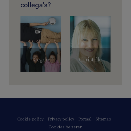
collega's?
Gregory
Christelle
-
-
-
-
Cookie policy
Privacy policy
Portaal
Sitemap
Cookies beheren