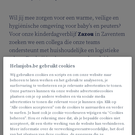
Wil jij mee zorgen voor een warme, veilige en
hygiënische omgeving voor baby’s en peuters?
Voor onze kinderdagverblijf
Zazou
in Zaventem
zoeken we een collega die onze teams
ondersteunt met huishoudelijke en logistieke
taken. Dankzij jou kunnen onze begeleiders
Helanjobs.be gebruikt cookies
zich volop focussen op de kinderen, en draait
onze opvang elke dag op rolletjes.
Wij gebruiken cookies en scripts en om onze website naar
behoren te laten werken en het gebruik te analyseren, je
surfervaring te verbeteren en je relevante advertenties te tonen.
Onze partners kunnen via onze website advertentiecookies
Hier zet jij graag je tanden in
plaatsen om je op andere websites en via sociale media
advertenties te tonen die relevant voor je kunnen zijn. Klik op
“Alle cookies accepteren” om de cookies te aanvaarden en verder
Als logistiek medewerker ben je een onmisbare
te surfen. Je kunt ook je cookie-voorkeuren wijzigen via “Cookies
schakel in onze dagelijkse werking. Jij zorgt
beheren”. Hou er rekening mee dat, als je bepaalde cookies niet
accepteert, dit een vlotte werking van de website kan verhinderen.
ervoor dat onze leefgroepen netjes, ordelijk en
Meer informatie over de verwerkingsverantwoordelijke, het doel
hygiënisch blijven. Dat doe je onder andere
van het plaatsen van deze cookies, de gegevens die ze