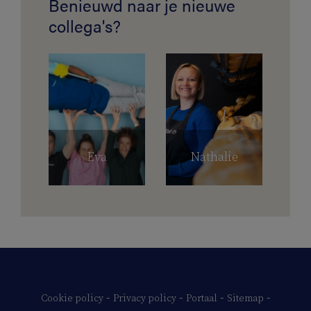
Benieuwd naar je nieuwe
collega's?
Eva
Nathalie
-
-
-
-
Cookie policy
Privacy policy
Portaal
Sitemap