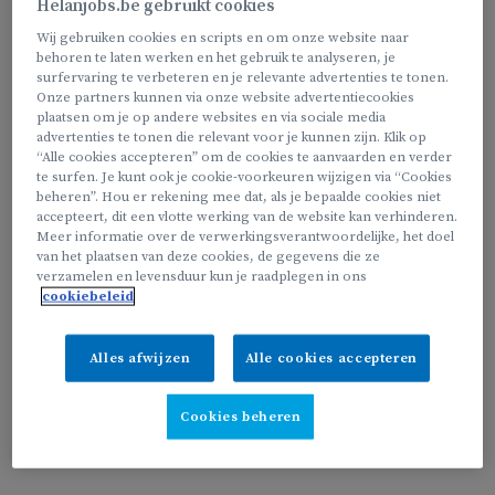
Helanjobs.be gebruikt cookies
Wij gebruiken cookies en scripts en om onze website naar
We zoeken jou, als;
behoren te laten werken en het gebruik te analyseren, je
surfervaring te verbeteren en je relevante advertenties te tonen.
Onze partners kunnen via onze website advertentiecookies
plaatsen om je op andere websites en via sociale media
advertenties te tonen die relevant voor je kunnen zijn. Klik op
Je wil schoonmaken in je eigen regio
“Alle cookies accepteren” om de cookies te aanvaarden en verder
te surfen. Je kunt ook je cookie-voorkeuren wijzigen via “Cookies
Je een vast uurrooster wil, dat we samen opstellen naar
beheren”. Hou er rekening mee dat, als je bepaalde cookies niet
jouw wens
accepteert, dit een vlotte werking van de website kan verhinderen.
Meer informatie over de verwerkingsverantwoordelijke, het doel
Je niet in het weekend wil werken en wel tijdens de
van het plaatsen van deze cookies, de gegevens die ze
schooluren
verzamelen en levensduur kun je raadplegen in ons
cookiebeleid
Alles afwijzen
Alle cookies accepteren
Je kan ook aan de slag als thuisstrijk(st)er, zelfs in combinatie
met schoonmaken!
Cookies beheren
Bekijk onze vacature van ‘thuisstrijkpunt’