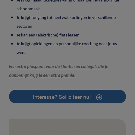
Je krijgt maaltijdcheques vanaf 6 maanden ervaring in de
schoonmaak
Je krijgt toegang tot heel wat kortingen in verschillende
sectoren
Je kan een (elektrische) fiets leasen
Je krijgt opleidingen en persoonlijke coaching naar jouw
wens
Een extra pluspunt, voor de klanten en collega’s die je
aanbrengt krijg je een extra premie!
Interesse? Solliciteer nu!