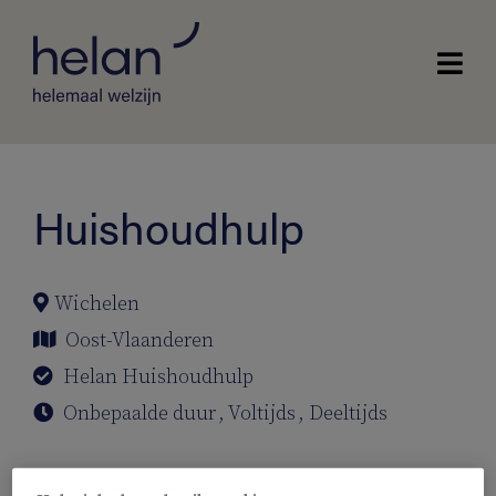
Huishoudhulp
Wichelen
Oost-Vlaanderen
Helan Huishoudhulp
Onbepaalde duur
,
Voltijds
,
Deeltijds
Ben jij de huishoudhulp die wij zoeken?