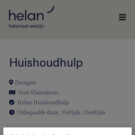
Huishoudhulp
Drongen
Oost-Vlaanderen
Helan Huishoudhulp
Onbepaalde duur
,
Voltijds
,
Deeltijds
Ben jij de huishoudhulp die wij zoeken?