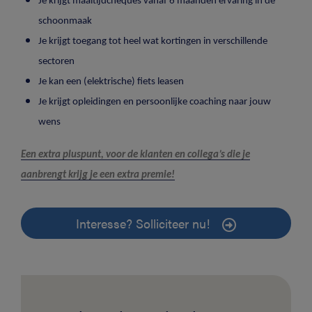
Je krijgt maaltijdcheques vanaf 6 maanden ervaring in de
schoonmaak
Je krijgt toegang tot heel wat kortingen in verschillende
sectoren
Je kan een (elektrische) fiets leasen
Je krijgt opleidingen en persoonlijke coaching naar jouw
wens
Een extra pluspunt, voor de klanten en collega’s die je
aanbrengt krijg je een extra premie!
Interesse? Solliciteer nu!