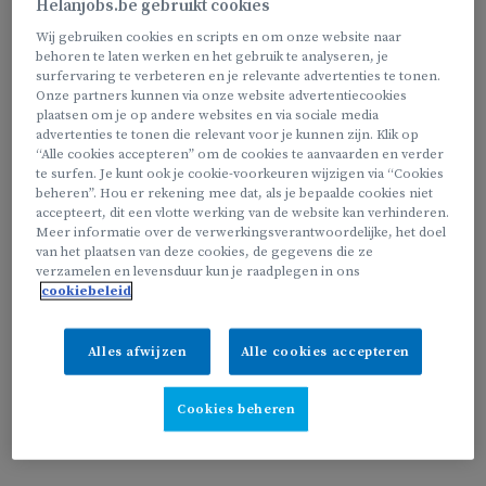
Helanjobs.be gebruikt cookies
Wij gebruiken cookies en scripts en om onze website naar
We zoeken jou, als;
behoren te laten werken en het gebruik te analyseren, je
surfervaring te verbeteren en je relevante advertenties te tonen.
Onze partners kunnen via onze website advertentiecookies
plaatsen om je op andere websites en via sociale media
advertenties te tonen die relevant voor je kunnen zijn. Klik op
Je wil schoonmaken in je eigen regio
“Alle cookies accepteren” om de cookies te aanvaarden en verder
te surfen. Je kunt ook je cookie-voorkeuren wijzigen via “Cookies
Je een vast uurrooster wil, dat we samen opstellen naar
beheren”. Hou er rekening mee dat, als je bepaalde cookies niet
jouw wens
accepteert, dit een vlotte werking van de website kan verhinderen.
Meer informatie over de verwerkingsverantwoordelijke, het doel
Je niet in het weekend wil werken en wel tijdens de
van het plaatsen van deze cookies, de gegevens die ze
schooluren
verzamelen en levensduur kun je raadplegen in ons
cookiebeleid
Alles afwijzen
Alle cookies accepteren
Je kan ook aan de slag als thuisstrijk(st)er, zelfs in combinatie
met schoonmaken!
Cookies beheren
Bekijk onze vacature van ‘thuisstrijkpunt’