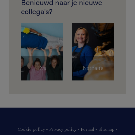
Benieuwd naar je nieuwe
collega's?
Eva
Nathalie
-
-
-
-
Cookie policy
Privacy policy
Portaal
Sitemap