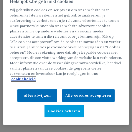
Helanjobs.be gebruikt cookies
Wij gebruiken cookies en scripts en om onze website naar
We zoeken jou, als;
behoren te laten werken en het gebruik te analyseren, je
surfervaring te verbeteren en je relevante advertenties te tonen.
Onze partners kunnen via onze website advertentiecookies
plaatsen om je op andere websites en via sociale media
advertenties te tonen die relevant voor je kunnen zijn. Klik op
Je wil schoonmaken in je eigen regio
“Alle cookies accepteren” om de cookies te aanvaarden en verder
te surfen. Je kunt ook je cookie-voorkeuren wijzigen via “Cookies
Je een vast uurrooster wil, dat we samen opstellen naar
beheren”. Hou er rekening mee dat, als je bepaalde cookies niet
jouw wens
accepteert, dit een vlotte werking van de website kan verhinderen.
Meer informatie over de verwerkingsverantwoordelijke, het doel
Je niet in het weekend wil werken en wel tijdens de
van het plaatsen van deze cookies, de gegevens die ze
schooluren
verzamelen en levensduur kun je raadplegen in ons
cookiebeleid
Alles afwijzen
Alle cookies accepteren
Je kan ook aan de slag als thuisstrijk(st)er, zelfs in combinatie
met schoonmaken!
Cookies beheren
Bekijk onze vacature van ‘thuisstrijkpunt’