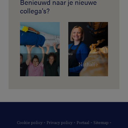
Benieuwd naar je nieuwe
collega's?
Eva
Nathalie
-
-
-
-
Cookie policy
Privacy policy
Portaal
Sitemap