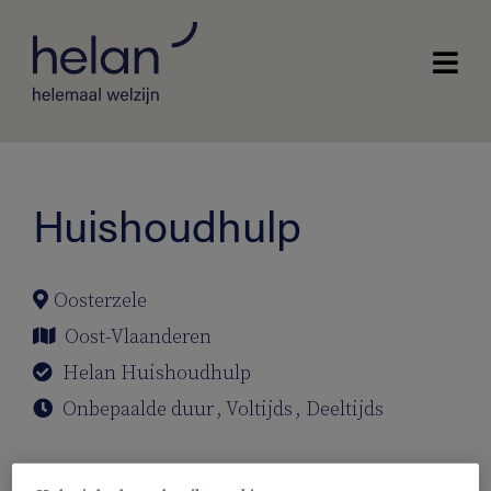
Huishoudhulp
Oosterzele
Oost-Vlaanderen
Helan Huishoudhulp
Onbepaalde duur
,
Voltijds
,
Deeltijds
Ben jij de huishoudhulp die wij zoeken?