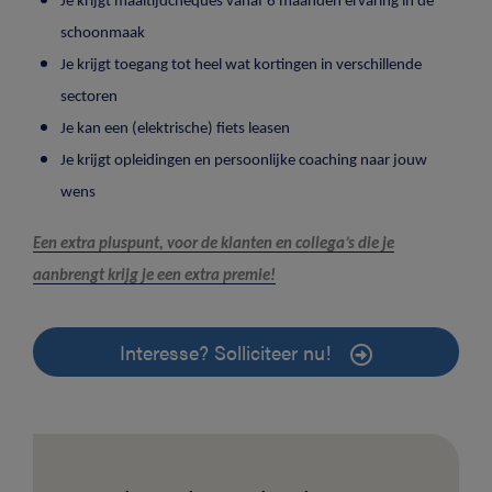
Je krijgt maaltijdcheques vanaf 6 maanden ervaring in de
schoonmaak
Je krijgt toegang tot heel wat kortingen in verschillende
sectoren
Je kan een (elektrische) fiets leasen
Je krijgt opleidingen en persoonlijke coaching naar jouw
wens
Een extra pluspunt, voor de klanten en collega’s die je
aanbrengt krijg je een extra premie!
Interesse? Solliciteer nu!