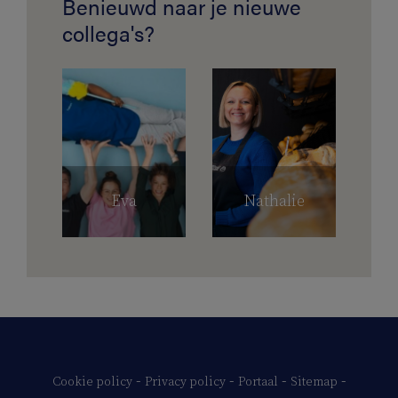
Benieuwd naar je nieuwe
collega's?
Eva
Nathalie
-
-
-
-
Cookie policy
Privacy policy
Portaal
Sitemap