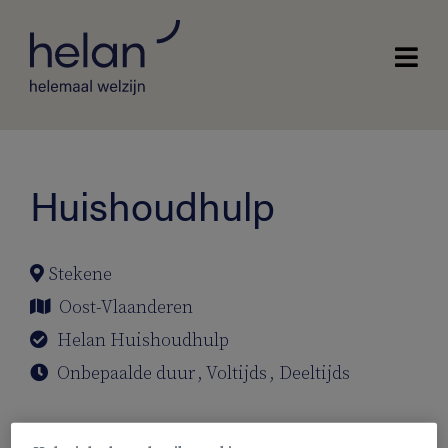
Huishoudhulp
Stekene
Oost-Vlaanderen
Helan Huishoudhulp
Onbepaalde duur
,
Voltijds
,
Deeltijds
Ben jij de huishoudhulp die wij zoeken?