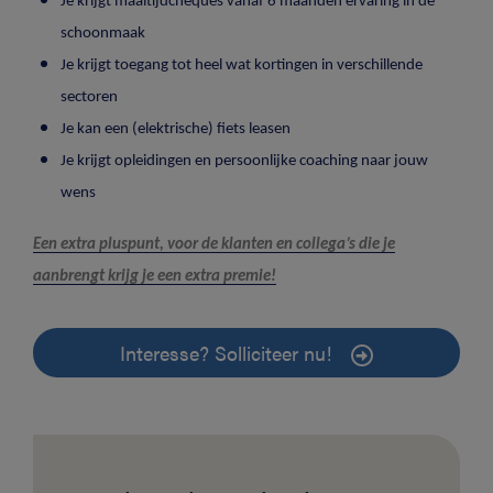
Je krijgt maaltijdcheques vanaf 6 maanden ervaring in de
schoonmaak
Je krijgt toegang tot heel wat kortingen in verschillende
sectoren
Je kan een (elektrische) fiets leasen
Je krijgt opleidingen en persoonlijke coaching naar jouw
wens
Een extra pluspunt, voor de klanten en collega’s die je
aanbrengt krijg je een extra premie!
Interesse? Solliciteer nu!