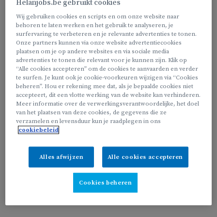
Helanjobs.be gebruikt cookies
Wij gebruiken cookies en scripts en om onze website naar
We zoeken jou, als;
behoren te laten werken en het gebruik te analyseren, je
surfervaring te verbeteren en je relevante advertenties te tonen.
Onze partners kunnen via onze website advertentiecookies
plaatsen om je op andere websites en via sociale media
advertenties te tonen die relevant voor je kunnen zijn. Klik op
Je wil schoonmaken in je eigen regio
“Alle cookies accepteren” om de cookies te aanvaarden en verder
te surfen. Je kunt ook je cookie-voorkeuren wijzigen via “Cookies
Je een vast uurrooster wil, dat we samen opstellen naar
beheren”. Hou er rekening mee dat, als je bepaalde cookies niet
jouw wens
accepteert, dit een vlotte werking van de website kan verhinderen.
Meer informatie over de verwerkingsverantwoordelijke, het doel
Je niet in het weekend wil werken en wel tijdens de
van het plaatsen van deze cookies, de gegevens die ze
schooluren
verzamelen en levensduur kun je raadplegen in ons
cookiebeleid
Alles afwijzen
Alle cookies accepteren
Je kan ook aan de slag als thuisstrijk(st)er, zelfs in combinatie
met schoonmaken!
Cookies beheren
Bekijk onze vacature van ‘thuisstrijkpunt’