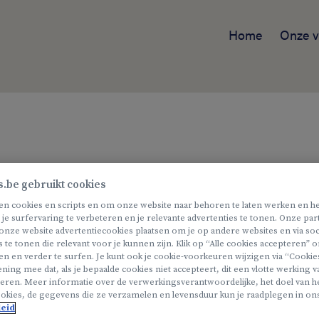
Home
Onze v
s.be gebruikt cookies
en cookies en scripts en om onze website naar behoren te laten werken en he
houdhulp
 je surfervaring te verbeteren en je relevante advertenties te tonen. Onze pa
onze website advertentiecookies plaatsen om je op andere websites en via soc
s
s te tonen die relevant voor je kunnen zijn. Klik op “Alle cookies accepteren”
en en verder te surfen. Je kunt ook je cookie-voorkeuren wijzigen via “Cookie
ning mee dat, als je bepaalde cookies niet accepteert, dit een vlotte werking 
eren. Meer informatie over de verwerkingsverantwoordelijke, het doel van he
 zoeken?
okies, de gegevens die ze verzamelen en levensduur kun je raadplegen in on
leid