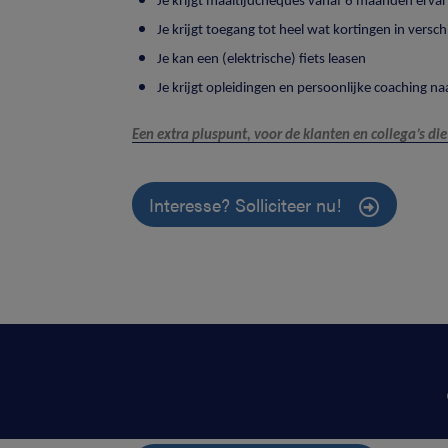
Je krijgt maaltijdcheques vanaf 6 maanden erva
Je krijgt toegang tot heel wat kortingen in versch
Je kan een (elektrische) fiets leasen
Je krijgt opleidingen en persoonlijke coaching n
Een extra pluspunt, voor de klanten en collega’s die
Interesse? Solliciteer nu!