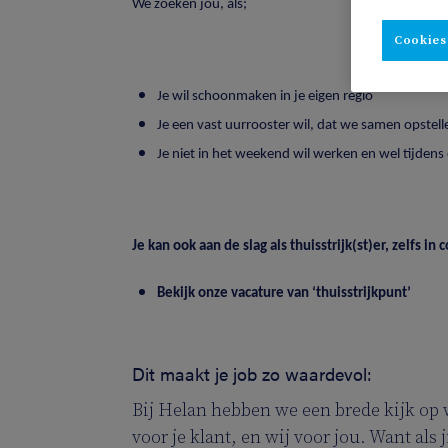
We zoeken jou, als;
Cookies
Je wil schoonmaken in je eigen regio
Je een vast uurrooster wil, dat we samen opstel
Je niet in het weekend wil werken en wel tijdens
Je kan ook aan de slag als thuisstrijk(st)er, zelfs
Bekijk onze vacature van ‘thuisstrijkpunt’
Dit maakt je job zo waardevol:
Bij Helan hebben we een brede kijk op 
voor je klant, en wij voor jou. Want als ji