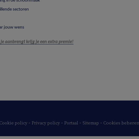
ring in de schoonmaak
illende sectoren
aar jouw wens
 je aanbrengt krijg je een extra premie!
-
-
-
-
Cookie policy
Privacy policy
Portaal
Sitemap
Cookies behere