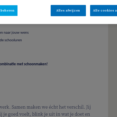
 beheren
Alles afwijzen
Alle cookies 
len naar jouw wens
 de schooluren
 in combinatie met schoonmaken!
werk. Samen maken we écht het verschil. Jij
j je goed voelt, blink je uit in wat je doet en