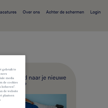
acatures
Over ons
Achter de schermen
Login
t gebruik te
rtners
Benieuwd naar je nieuwe
iale media
collega's?
 om de cookies
s beheren”.
van de website
t plaatsen
s