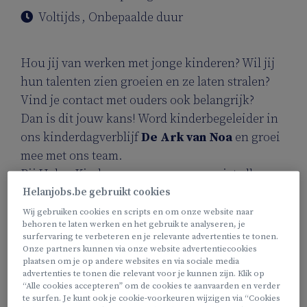
Voltijds
,
Onbepaalde duur
Hou jij van werken met jonge kinderen? Wil jij
hun talenten zien groeien en ze laten stralen?
Vind je contact met ouders ook belangrijk?
Dan is dit jouw kans! Word kinderbegeleider in
ons kinderdagverblijf
De Ark van Noa
en groei
mee met ons team.
Bij Helan Kinderopvang zorgen we niet alleen
voor kinderen, maar ook voor onze
Helanjobs.be gebruikt cookies
medewerkers.
Wij gebruiken cookies en scripts en om onze website naar
behoren te laten werken en het gebruik te analyseren, je
surfervaring te verbeteren en je relevante advertenties te tonen.
Onze partners kunnen via onze website advertentiecookies
plaatsen om je op andere websites en via sociale media
Dit maakt je job zo waardevol:
advertenties te tonen die relevant voor je kunnen zijn. Klik op
“Alle cookies accepteren” om de cookies te aanvaarden en verder
te surfen. Je kunt ook je cookie-voorkeuren wijzigen via “Cookies
“Ik voel me helemaal thuis bij Helan Kinderopvang.