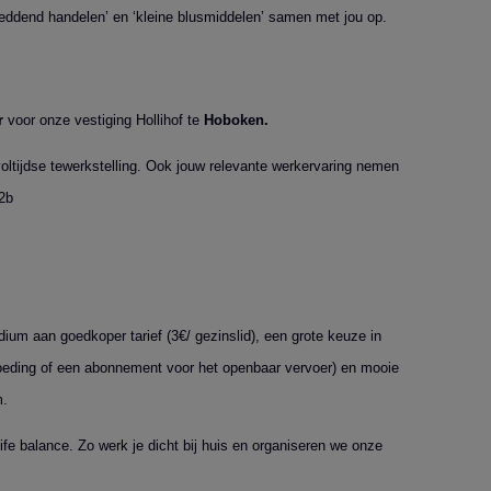
reddend handelen’ en ‘kleine blusmiddelen’ samen met jou op.
r
voor onze vestiging Hollihof te
Hoboken.
oltijdse tewerkstelling. Ook jouw relevante werkervaring nemen
2b
dium aan goedkoper tarief (3€/ gezinslid), een grote keuze in
goeding of een abonnement voor het openbaar vervoer) en mooie
m.
fe balance. Zo werk je dicht bij huis en organiseren we onze