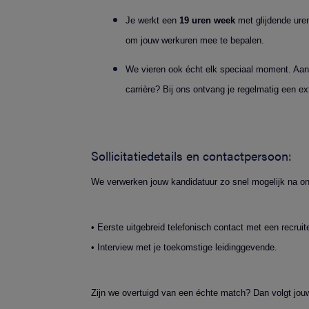
Je werkt een
19
uren week
met glijdende uren 
om jouw werkuren mee te bepalen.
We vieren ook écht elk speciaal moment. Aan
carrière? Bij ons ontvang je regelmatig een e
Sollicitatiedetails en contactpersoon:
We verwerken jouw kandidatuur zo snel mogelijk na on
• Eerste uitgebreid telefonisch contact met een recruite
• Interview met je toekomstige leidinggevende.
Zijn we overtuigd van een échte match? Dan volgt jouw