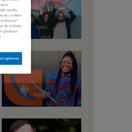
rtners
iale media
 om de cookies
s beheren”.
Jana
van de website
t plaatsen
s
accepteren
Abigail