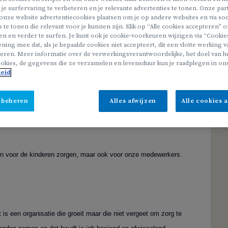
onze locatie vinden we het belangrijk dat elk kind zich
 je surfervaring te verbeteren en je relevante advertenties te tonen. Onze pa
onze website advertentiecookies plaatsen om je op andere websites en via soc
 een begeleider die met enthousiasme en betrokkenheid
s te tonen die relevant voor je kunnen zijn. Klik op “Alle cookies accepteren”
ding nodig hebben. Ervaring met uiteenlopende
en en verder te surfen. Je kunt ook je cookie-voorkeuren wijzigen via “Cookie
ning mee dat, als je bepaalde cookies niet accepteert, dit een vlotte werking 
 Je hebt oog voor de unieke talenten en noden van elk
eren. Meer informatie over de verwerkingsverantwoordelijke, het doel van he
okies, de gegevens die ze verzamelen en levensduur kun je raadplegen in on
e omgeving waarin iedereen de kans krijgt om zich
leid
 beheren
Alles afwijzen
Alle cookies 
als begeleider in de buitenschoolse opvang en groei samen met
en voor de kinderen zorgen, maar ook voor onze medewerkers.
 is een organisatie die groeit maar die niet vergeet om zorg te