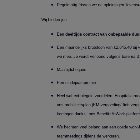
Regelmatig frissen we de opleidingen ‘levens
Wij bieden jou:
Een
deeltijds contract van onbepaalde duu
Een maandelijks brutoloon van €2.845,40 bij v
we mee. Je wordt verloond volgens barema B
Maaltijdcheques.
Een eindejaarspremie
Heel wat extralegale voordelen: Hospitalia me
ons mobiliteitsplan (KM-vergoeding/ fietsver
kortingen dankzij ons BenefitsAtWork-platfor
We hechten veel belang aan een goede work-li
teammeetings tijdens de werkuren.