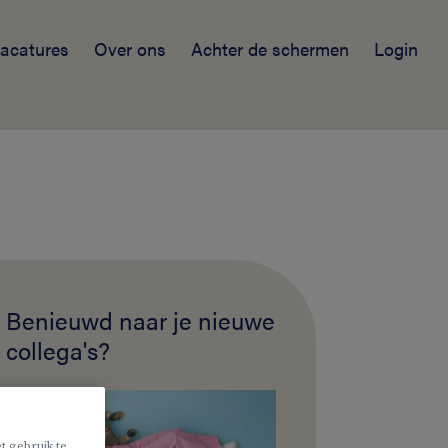
acatures
Over ons
Achter de schermen
Login
Benieuwd naar je nieuwe
collega's?
t gebruik te