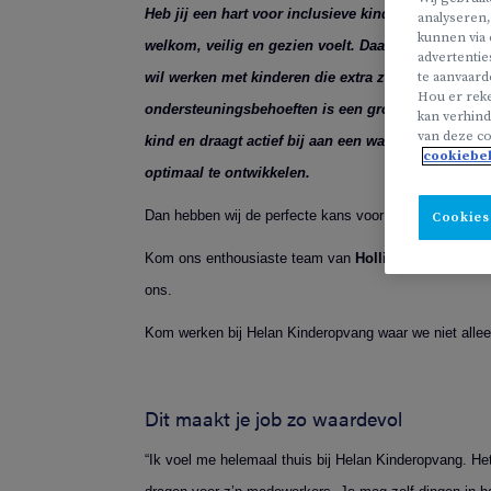
Heb jij een hart voor inclusieve kinderopvang? Op 
analyseren,
kunnen via 
welkom, veilig en gezien voelt. Daarom zoeken we
advertentie
wil werken met kinderen die extra zorg of begelei
te aanvaard
Hou er reke
ondersteuningsbehoeften is een grote meerwaarde.
kan verhind
van deze co
kind en draagt actief bij aan een warme, inclusiev
cookiebe
optimaal te ontwikkelen.
Dan hebben wij de perfecte kans voor jou!
Cookies
Kom ons enthousiaste team van
Hollihof
versterken 
ons.
Kom werken bij Helan Kinderopvang waar we niet alle
Dit maakt je job zo waardevol
“Ik voel me helemaal thuis bij Helan Kinderopvang. Het