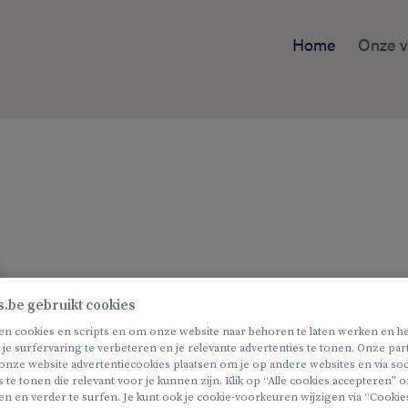
Home
Onze v
s.be gebruikt cookies
en cookies en scripts en om onze website naar behoren te laten werken en he
 je surfervaring te verbeteren en je relevante advertenties te tonen. Onze pa
onze website advertentiecookies plaatsen om je op andere websites en via soc
s te tonen die relevant voor je kunnen zijn. Klik op “Alle cookies accepteren”
en en verder te surfen. Je kunt ook je cookie-voorkeuren wijzigen via “Cookie