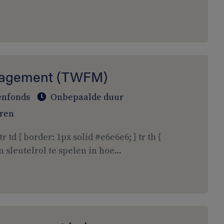
anagement (TWFM)
enfonds
Onbepaalde duur
ren
tr td { border: 1px solid #e6e6e6; } tr th {
 sleutelrol te spelen in hoe...