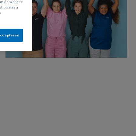
van de website
t plaatsen
s
accepteren