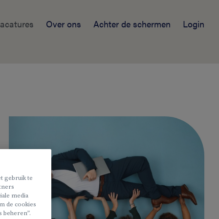
acatures
Over ons
Achter de schermen
Login
t gebruik te
rtners
iale media
 om de cookies
s beheren”.