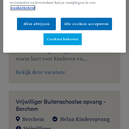
verzamelen en levensduur kun je raadplegen in ons
Helan Kinderopvang
cookiebeleid
Vrijwilliger
Alles afwijzen
Alle cookies accepteren
Ben je zorgzaam van nature, vind je het
leuk om met kinderen om te gaan en wil
Cookies beheren
je graag een positieve impact hebben op
hun schooldag? Ben jij iemand met een
warm hart voor kinderen en...
Bekijk deze vacature
Vrijwilliger Buitenschoolse opvang -
Berchem
Berchem
Helan Kinderopvang
Vrijwilliger