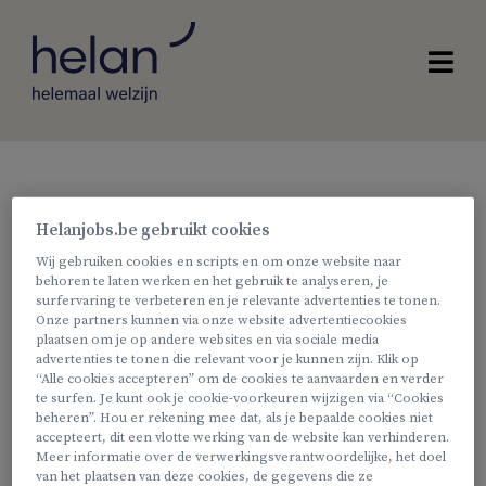
Werken
bij?
Onze vacatures
Helanjobs.be gebruikt cookies
Wij gebruiken cookies en scripts en om onze website naar
behoren te laten werken en het gebruik te analyseren, je
Vrijwilliger
surfervaring te verbeteren en je relevante advertenties te tonen.
Onze partners kunnen via onze website advertentiecookies
plaatsen om je op andere websites en via sociale media
advertenties te tonen die relevant voor je kunnen zijn. Klik op
Vrijwilliger middagtoezicht -
“Alle cookies accepteren” om de cookies te aanvaarden en verder
Buitenschoolse opvang (3-12j) -
te surfen. Je kunt ook je cookie-voorkeuren wijzigen via “Cookies
beheren”. Hou er rekening mee dat, als je bepaalde cookies niet
Vilvoorde
accepteert, dit een vlotte werking van de website kan verhinderen.
Meer informatie over de verwerkingsverantwoordelijke, het doel
Vilvoorde
van het plaatsen van deze cookies, de gegevens die ze