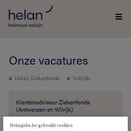
Regio
Onze vacatures
Helan Ziekenfonds
Voltijds
Klantenadviseur Ziekenfonds
(Antwerpen en Wilrijk)
Antwerpen Zuid
Helanjobs.be gebruikt cookies
Helan Ziekenfonds