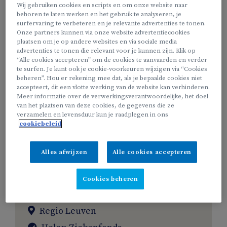
Wij gebruiken cookies en scripts en om onze website naar
Onbepaalde duur
Antwerpen
behoren te laten werken en het gebruik te analyseren, je
surfervaring te verbeteren en je relevante advertenties te tonen.
Onze partners kunnen via onze website advertentiecookies
Als Klantenadviseur voor onze kantoren
plaatsen om je op andere websites en via sociale media
in Antwerpen (Berchem, Antwerpen
advertenties te tonen die relevant voor je kunnen zijn. Klik op
“Alle cookies accepteren” om de cookies te aanvaarden en verder
Centrum & Wilrijk) maak je met je
te surfen. Je kunt ook je cookie-voorkeuren wijzigen via “Cookies
enthousiasme, klantgerichtheid en
beheren”. Hou er rekening mee dat, als je bepaalde cookies niet
accepteert, dit een vlotte werking van de website kan verhinderen.
commerciële durf elke dag het verschil
Meer informatie over de verwerkingsverantwoordelijke, het doel
voor...
van het plaatsen van deze cookies, de gegevens die ze
verzamelen en levensduur kun je raadplegen in ons
cookiebeleid
Bekijk deze vacature
Alles afwijzen
Alle cookies accepteren
Technieker Gebouwen en Elektriciteit -
Cookies beheren
Regio Leuven
Regio Leuven