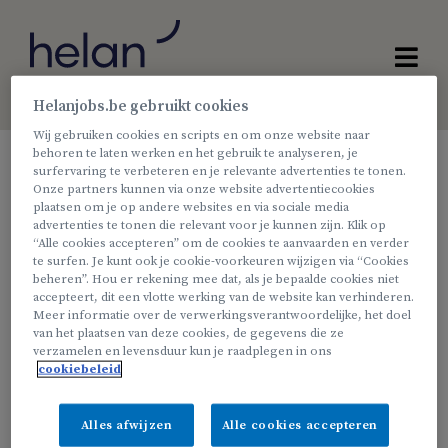
Helanjobs.be gebruikt cookies
Wij gebruiken cookies en scripts en om onze website naar
behoren te laten werken en het gebruik te analyseren, je
surfervaring te verbeteren en je relevante advertenties te tonen.
Onze vacatures
Onze partners kunnen via onze website advertentiecookies
plaatsen om je op andere websites en via sociale media
advertenties te tonen die relevant voor je kunnen zijn. Klik op
“Alle cookies accepteren” om de cookies te aanvaarden en verder
te surfen. Je kunt ook je cookie-voorkeuren wijzigen via “Cookies
Helan Ziekenfonds
Deeltijds
beheren”. Hou er rekening mee dat, als je bepaalde cookies niet
accepteert, dit een vlotte werking van de website kan verhinderen.
Meer informatie over de verwerkingsverantwoordelijke, het doel
Geen vacatures gevonden
van het plaatsen van deze cookies, de gegevens die ze
verzamelen en levensduur kun je raadplegen in ons
Er zijn geen vacatures gevonden. Verwijder
cookiebeleid
zoekcriteria om de zoekopdracht breder te
maken.
Alles afwijzen
Alle cookies accepteren