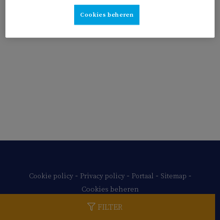
Cookies beheren
-
-
-
-
Cookie policy
Privacy policy
Portaal
Sitemap
Cookies beheren
FILTER