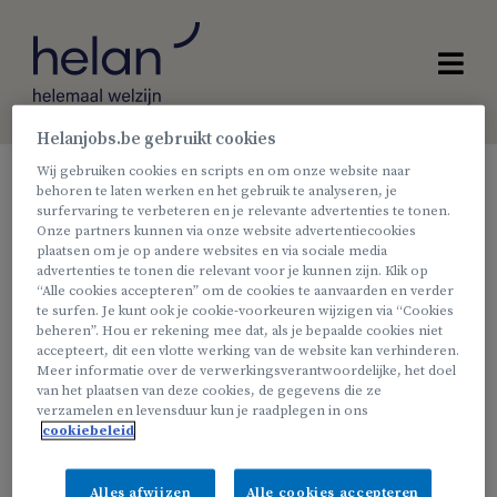
Helanjobs.be gebruikt cookies
Wij gebruiken cookies en scripts en om onze website naar
behoren te laten werken en het gebruik te analyseren, je
Inschrijven met
surfervaring te verbeteren en je relevante advertenties te tonen.
Onze partners kunnen via onze website advertentiecookies
plaatsen om je op andere websites en via sociale media
automatische CV
advertenties te tonen die relevant voor je kunnen zijn. Klik op
“Alle cookies accepteren” om de cookies te aanvaarden en verder
te surfen. Je kunt ook je cookie-voorkeuren wijzigen via “Cookies
verwerking
beheren”. Hou er rekening mee dat, als je bepaalde cookies niet
accepteert, dit een vlotte werking van de website kan verhinderen.
Meer informatie over de verwerkingsverantwoordelijke, het doel
van het plaatsen van deze cookies, de gegevens die ze
Wanneer u een CV heeft, kunt u dat hier
verzamelen en levensduur kun je raadplegen in ons
invoegen. We zullen proberen uw CV
cookiebeleid
automatisch te verwerken en zullen zoveel
mogelijk velden voor u invullen, zodat het
Alles afwijzen
Alle cookies accepteren