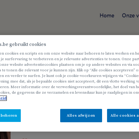
Home
Onze v
s.be gebruikt cookies
en cookies en scripts en om onze website naar behoren te laten werken en he
Tom
 je surfervaring te verbeteren en je relevante advertenties te tonen. Onze pa
onze website advertentiecookies plaatsen om je op andere websites en via soc
s te tonen die relevant voor je kunnen zijn. Klik op “Alle cookies accepteren”
Kinderbegeleider bij Helan Kinder
en en verder te surfen. Je kunt ook je cookie-voorkeuren wijzigen via “Cookie
ning mee dat, als je bepaalde cookies niet accepteert, dit een vlotte werking 
eren. Meer informatie over de verwerkingsverantwoordelijke, het doel van he
okies, de gegevens die ze verzamelen en levensduur kun je raadplegen in on
Ik voel me helemaal thuis bij Helan Kinderopvang.
leid
niet vergeet om zorg te dragen voor z’n medewerk
dat houdt je job boeiend en afwisselend. Tegelijk st
 beheren
Alles afwijzen
Alle cookies 
we er voor elkaar en ik voel me altijd gewaardeerd