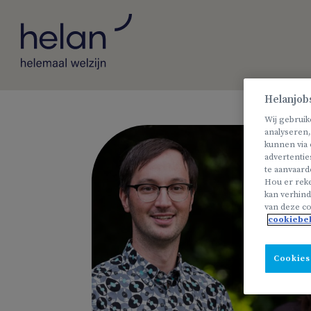
Helanjob
Wij gebruik
analyseren,
kunnen via 
advertentie
te aanvaard
Hou er reke
kan verhind
van deze co
cookiebe
Cookies