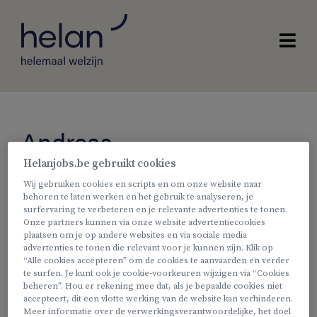
Andreas
Helanjobs.be gebruikt cookies
Magazijnier bij Heyo
Wij gebruiken cookies en scripts en om onze website naar
vakantiekampen
behoren te laten werken en het gebruik te analyseren, je
surfervaring te verbeteren en je relevante advertenties te tonen.
Onze partners kunnen via onze website advertentiecookies
Ik werk nu al enkele jaren bij Heyo in het magazijn.
plaatsen om je op andere websites en via sociale media
Wij voorzien al het materiaal dat nodig is om
advertenties te tonen die relevant voor je kunnen zijn. Klik op
“Alle cookies accepteren” om de cookies te aanvaarden en verder
kinderen en jongeren een fantastisch vakantiekamp te
te surfen. Je kunt ook je cookie-voorkeuren wijzigen via “Cookies
bezorgen. Het is een job met strakke deadlines,
beheren”. Hou er rekening mee dat, als je bepaalde cookies niet
accepteert, dit een vlotte werking van de website kan verhinderen.
waarbij je soms een tandje moet bijsteken. Maar dit
Meer informatie over de verwerkingsverantwoordelijke, het doel