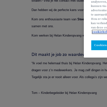
stralen? Vind je het contact met ouders ook zo waard
analyseren,
kunnen via 
Dan hebben wij de perfecte kans voor jou!
advertentie
te aanvaard
Hou er reke
Kom ons enthousiaste team van
Steenokkerzeel
verst
kan verhind
samen met ons.
van deze co
cookiebe
Kom werken bij Helan Kinderopvang waar we niet alle
Cookies
Dit maakt je job zo waardevol
“Ik voel me helemaal thuis bij Helan Kinderopvang. Het
dragen voor z’n medewerkers. Je mag zelf dingen in h
Tegelijk sta je er nooit alleen voor. Als collega’s zijn 
Tom – Kinderbegeleider bij Helan Kinderopvang