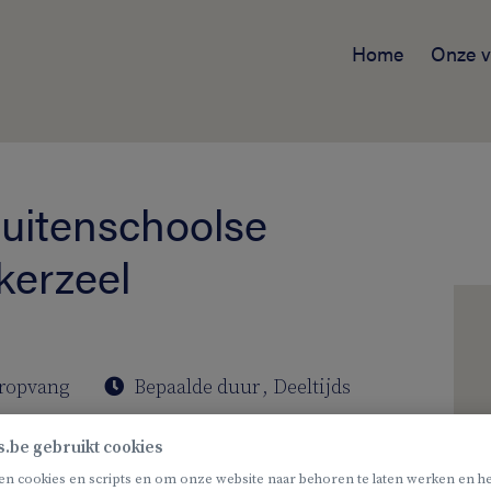
Home
Onze v
buitenschoolse
kerzeel
ropvang
Bepaalde duur
,
Deeltijds
s.be gebruikt cookies
ren? Heb je aandacht voor hun talenten en wil je kinderen zien
en cookies en scripts en om onze website naar behoren te laten werken en he