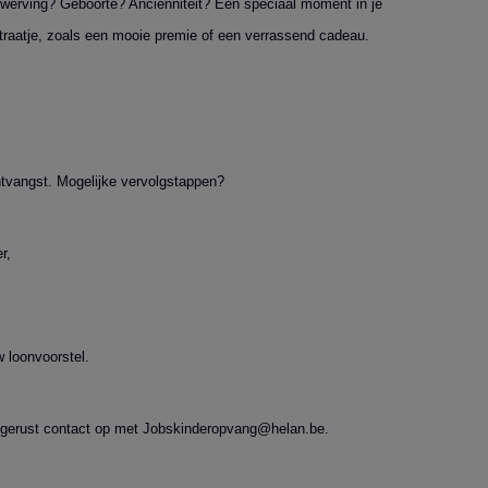
werving? Geboorte? Anciënniteit? Een speciaal moment in je
xtraatje, zoals een mooie premie of een verrassend cadeau.
tvangst. Mogelijke vervolgstappen?
r,
 loonvoorstel.
 gerust contact op met Jobskinderopvang@helan.be.