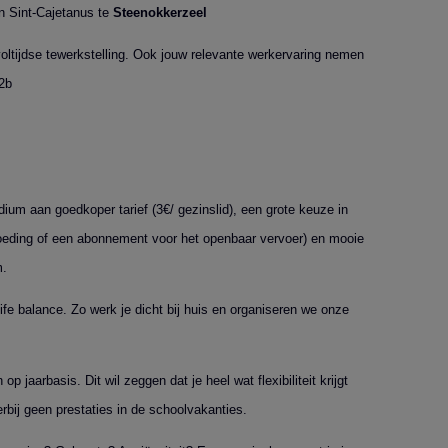
n Sint-Cajetanus te
Steenokkerzeel
oltijdse tewerkstelling. Ook jouw relevante werkervaring nemen
2b
dium aan goedkoper tarief (3€/ gezinslid), een grote keuze in
goeding of een abonnement voor het openbaar vervoer) en mooie
m.
fe balance. Zo werk je dicht bij huis en organiseren we onze
op jaarbasis. Dit wil zeggen dat je heel wat flexibiliteit krijgt
bij geen prestaties in de schoolvakanties.