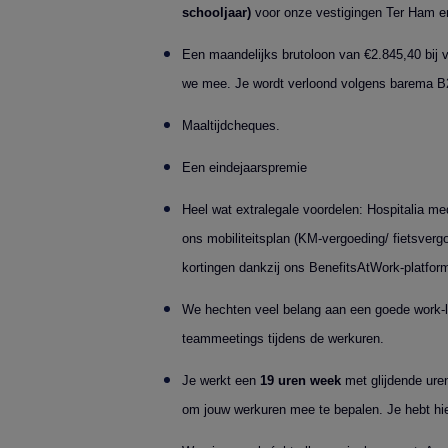
schooljaar)
voor onze vestigingen Ter Ham e
Een maandelijks brutoloon van €2.845,40 bij v
we mee. Je wordt verloond volgens barema B
Maaltijdcheques.
Een eindejaarspremie
Heel wat extralegale voordelen: Hospitalia me
ons mobiliteitsplan (KM-vergoeding/ fietsver
kortingen dankzij ons BenefitsAtWork-platfor
We hechten veel belang aan een goede work-li
teammeetings tijdens de werkuren.
Je werkt een
19
uren week
met glijdende uren 
om jouw werkuren mee te bepalen. Je hebt hier