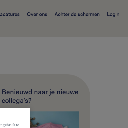
acatures
Over ons
Achter de schermen
Login
Benieuwd naar je nieuwe
collega's?
t gebruik te