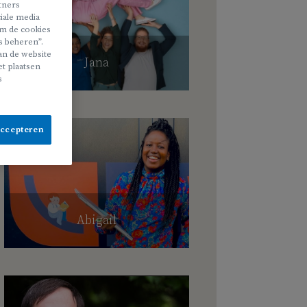
rtners
iale media
 om de cookies
s beheren”.
van de website
Jana
t plaatsen
s
accepteren
Abigail