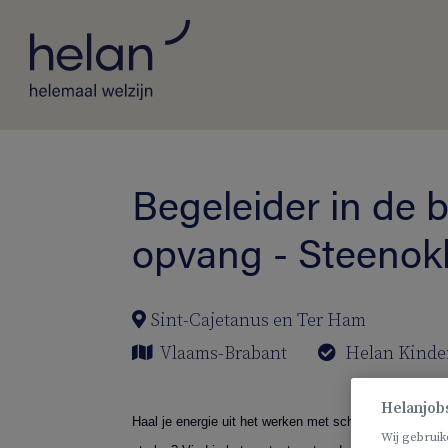
Begeleider in de 
opvang - Steenok
Sint-Cajetanus en Ter Ham
Vlaams-Brabant
Helan Kinde
Helanjob
Haal je energie uit het werken met schoolgaande kinde
Wij gebruik