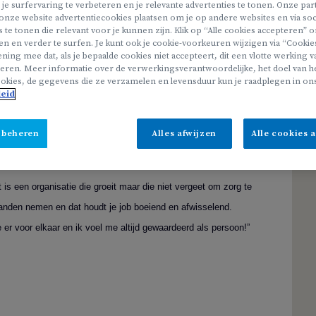
evol?
 je surfervaring te verbeteren en je relevante advertenties te tonen. Onze pa
onze website advertentiecookies plaatsen om je op andere websites en via soc
s te tonen die relevant voor je kunnen zijn. Klik op “Alle cookies accepteren”
en en verder te surfen. Je kunt ook je cookie-voorkeuren wijzigen via “Cookie
ning mee dat, als je bepaalde cookies niet accepteert, dit een vlotte werking 
erken als begeleider in de buitenschoolse opvang en groei
eren. Meer informatie over de verwerkingsverantwoordelijke, het doel van he
okies, de gegevens die ze verzamelen en levensduur kun je raadplegen in on
leid
en voor de kinderen zorgen, maar ook voor onze medewerkers.
 beheren
Alles afwijzen
Alle cookies 
 is een organisatie die groeit maar die niet vergeet om zorg te
anden nemen en dat houdt je job boeiend en afwisselend.
we er voor elkaar en ik voel me altijd gewaardeerd als persoon!”